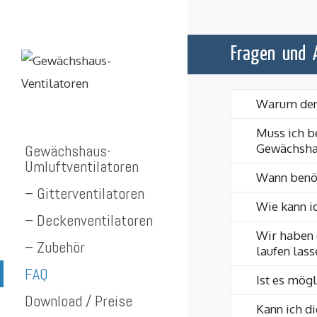
Fragen und 
Warum den 
Muss ich b
Gewächshaus-
Gewächsha
Umluftventilatoren
Wann benöt
– Gitterventilatoren
Wie kann ic
– Deckenventilatoren
Wir haben 
– Zubehör
laufen lass
FAQ
Ist es mög
Download / Preise
Kann ich di